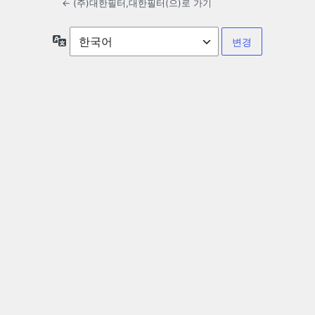
← (주)대한필터,대한필터(으)로 가기
언
어