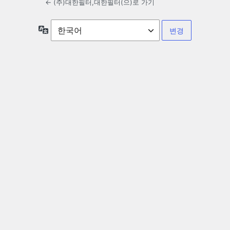
← (주)대한필터,대한필터(으)로 가기
언
어