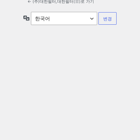
← (주)대한필터,대한필터(으)로 가기
언
어